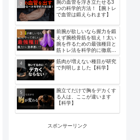
腕の血管を浮き立たせる3
つの科学的方法！【腕トレ
で血管は鍛えられます】
前腕が欲しいなら握力を鍛
えず腕橈骨筋を狙え！太い
腕を作るための最強種目と
筋トレ法を科学的に徹底解
説！
筋肉が増えない種目が研究
で判明しました【科学】
腕立てだけで胸をデカくす
る人は、ここが違います
【科学】
スポンサーリンク