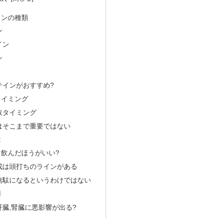
インの種類
ン
イン
ン
テインがおすすめ?
タイミング
取タイミング
はそこまで重要ではない
量
飲んだほうがいい?
成は頭打ちのラインがある
無駄になるというわけではない
用
臓,腎臓に悪影響が出る?