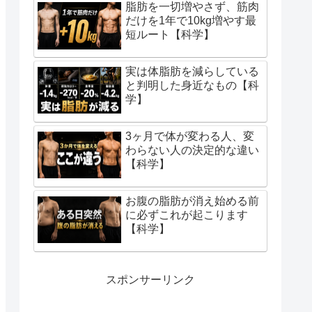
脂肪を一切増やさず、筋肉
だけを1年で10kg増やす最
短ルート【科学】
実は体脂肪を減らしている
と判明した身近なもの【科
学】
3ヶ月で体が変わる人、変
わらない人の決定的な違い
【科学】
お腹の脂肪が消え始める前
に必ずこれが起こります
【科学】
スポンサーリンク