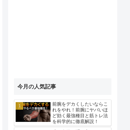
今月の人気記事
前腕をデカくしたいならこ
れをやれ！前腕にヤバいほ
ど効く最強種目と筋トレ法
を科学的に徹底解説！