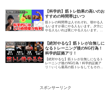
だろう、本当に効果があるのかについて
気になりませんか？この記事では筋トレ
前のチョコレートの効果とチョコレート
【科学的】筋トレ効果の高いのお
疑問解決コーナー
よりもおすすめな食べ物を紹介します。
すすめの時間帯はいつ
筋トレの時間帯は人それぞれ、朝やる人
もいますが昼にやる人もいます。夕方に
やる人もいれば夜にやる人もいます。科
学的にはこの時間帯によって筋トレ効果
に差があることがわかっています。しか
も研究によってはかなりデカいです。今
【絶対やるな】筋トレが台無しに
疑問解決コーナー
回は筋トレするためのベストな時間帯に
なるトレーニング後のNG行為！
ついて紹介します。
科学的証拠アリ！
【絶対やるな】筋トレが台無しになるト
レーニング後のNG行為！科学的証拠ア
リ！いくら最高の筋トレをしてもそのあ
とが最悪だったらすべてが台無しです。
もし科学的データに基づいた最高のトレ
ーニングができたとしてもその後、トレ
ーニングをしていない時間...
スポンサーリンク