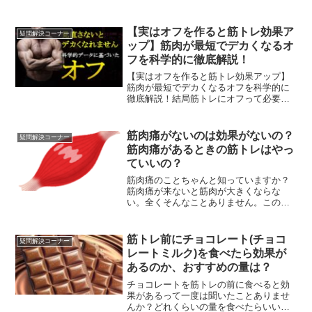
「重さが重要なのか」「パンプが重要な
のか」「筋肉の損傷が重要なのか」。具
体的によく知らない人もいると思いま
【実はオフを作ると筋トレ効果ア
疑問解決コーナー
す。ただ、筋肥大のメカニズム...
ップ】筋肉が最短でデカくなるオ
フを科学的に徹底解説！
【実はオフを作ると筋トレ効果アップ】
筋肉が最短でデカくなるオフを科学的に
徹底解説！結局筋トレにオフって必要な
の？筋トレは毎日やるとオーバーワーク
だし、ディロード期といって１週間程度
休むことも筋肉の成長にとって重要と聞
筋肉痛がないのは効果がないの？
疑問解決コーナー
いたことがある人も少なく...
筋肉痛があるときの筋トレはやっ
ていいの？
筋肉痛のことちゃんと知っていますか？
筋肉痛が来ないと筋肉が大きくならな
い。全くそんなことありません。この記
事では「筋肉痛はいらない」理由をお話
ししていきます。筋肉痛について詳しく
知らない人は必見！！
筋トレ前にチョコレート(チョコ
疑問解決コーナー
レートミルク)を食べたら効果が
あるのか、おすすめの量は？
チョコレートを筋トレの前に食べると効
果があるって一度は聞いたことありませ
んか？どれくらいの量を食べたらいいん