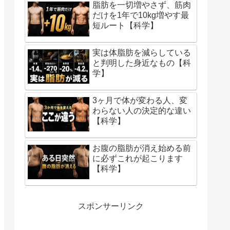
脂肪を一切増やさず、筋肉
だけを1年で10kg増やす最
短ルート【科学】
実は体脂肪を減らしている
と判明した身近なもの【科
学】
3ヶ月で体が変わる人、変
わらない人の決定的な違い
【科学】
お腹の脂肪が消え始める前
に必ずこれが起こります
【科学】
スポンサーリンク