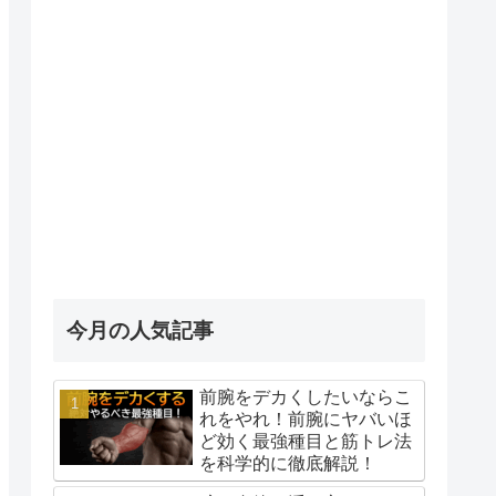
今月の人気記事
前腕をデカくしたいならこ
れをやれ！前腕にヤバいほ
ど効く最強種目と筋トレ法
を科学的に徹底解説！