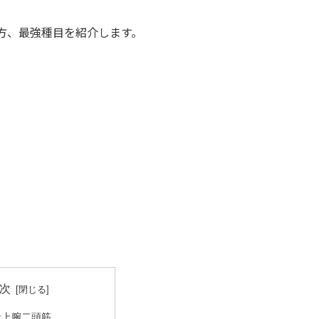
。
方、最強種目を紹介します。
次
な上腕二頭筋