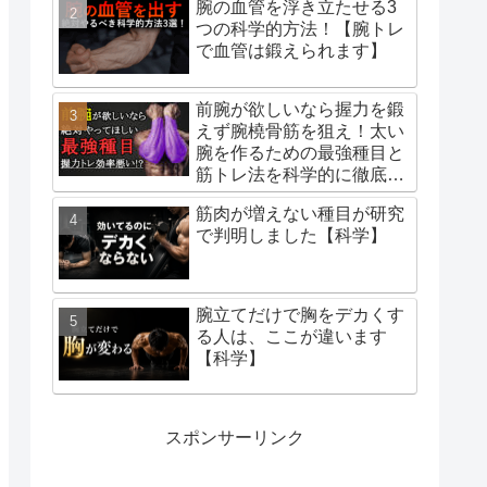
腕の血管を浮き立たせる3
つの科学的方法！【腕トレ
で血管は鍛えられます】
前腕が欲しいなら握力を鍛
えず腕橈骨筋を狙え！太い
腕を作るための最強種目と
筋トレ法を科学的に徹底解
説！
筋肉が増えない種目が研究
で判明しました【科学】
腕立てだけで胸をデカくす
る人は、ここが違います
【科学】
スポンサーリンク