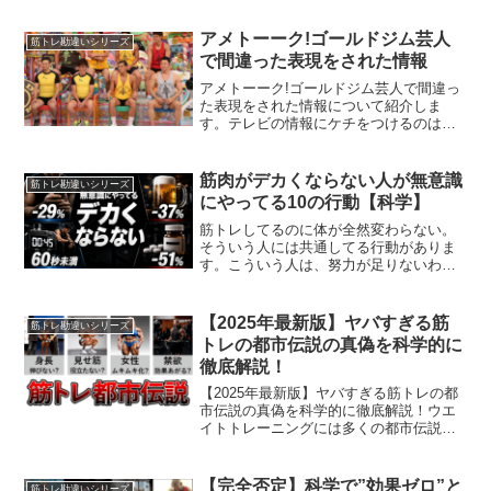
アメトーーク!ゴールドジム芸人
筋トレ勘違いシリーズ
で間違った表現をされた情報
アメトーーク!ゴールドジム芸人で間違っ
た表現をされた情報について紹介しま
す。テレビの情報にケチをつけるのはあ
まりいいことではないかもしれません
が、筋トレ初心者の人や未経験者の人が
テレビの情報で間違った認識をしてしま
筋肉がデカくならない人が無意識
筋トレ勘違いシリーズ
うのは問題だと思いました。
にやってる10の行動【科学】
筋トレしてるのに体が全然変わらない。
そういう人には共通してる行動がありま
す。こういう人は、努力が足りないわけ
ではありません。むしろ、真面目にやっ
ている人ほど、ある行動によって筋肥大
の効率を落としていることがありま
【2025年最新版】ヤバすぎる筋
筋トレ勘違いシリーズ
す。 今回は最新の科学的デー...
トレの都市伝説の真偽を科学的に
徹底解説！
【2025年最新版】ヤバすぎる筋トレの都
市伝説の真偽を科学的に徹底解説！ウエ
イトトレーニングには多くの都市伝説が
あります。筋トレすると背が縮む。禁欲
するとテストステロンが増えるから筋ト
レ効果が上がる。ほかにも視聴者の皆さ
【完全否定】科学で”効果ゼロ”と
筋トレ勘違いシリーズ