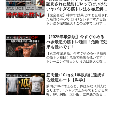
んとしては「これホン...
証明された絶対にやってはいけな
いヤバすぎる筋トレ法を徹底解
説！
【完全否定】科学で”効果ゼロ”と証明され
た絶対にやってはいけないヤバすぎる筋
トレ法を徹底解説！この記事では科学的
にはもはや支持されていないのにも関わ
らず今でもよく目にするトレーニングに
関する5つのアドバイスを紹介します。科
【2025年最新版】今すぐやめる
筋トレ勘違いシリーズ
学的な研究に基づい...
べき最悪の筋トレ種目！危険で効
果も低いです！
【2025年最新版】今すぐやめるべき最悪
の筋トレ種目！危険で効果も低いです！
トレーニング種目というのは膨大な数が
あり、100種目以上あるといっても過言で
はないでしょう。しかし、みんなが知っ
ている代表的な種目、実際やってる人が
筋肉量+10kgを1年以内に達成す
筋トレ勘違いシリーズ
多いからといって...
る最短ルート【科学】
筋肉が10kg増えると、体はかなり別人に
なります。Tシャツの上からでも分かる肩
幅、厚い胸板、太い腕、立体感のある背
中。周囲の見る目まで変わるレベルで
す。ですが同時に、ここへ到達できる人
はかなり少ない。筋トレを始めても、数
ヶ月でやめる人。何年...