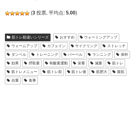
(
3
投票, 平均点:
5.00
)
筋トレ勘違いシリーズ
おすすめ
ウォーミングアップ
ウォームアップ
カフェイン
サイクリング
ストレッチ
ダンベル
トレーニング
バーベル
ランニング
体幹
効果
摂取量
有酸素運動
栄養
減量
筋トレ
筋トレメニュー
筋トレ前
筋トレ後
筋肥大
腹筋
自重
食事