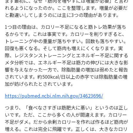
まず最初に、なぜ「筋肉を増やすには増量が必要」と言わ
れるようになったのか。ここを整理します。増量が必要だ
と勘違いしてしまうのには主に3つの理由があります。
1つ目の理由は、カロリー不足になると筋トレ効果が落ち
るからです。これは事実です。カロリーを削りすぎると、
トレーニング中の重量が落ちやすい。回数も落ちやすい。
回復も悪くなる。そして筋肉も増えにくくなります。実
際、レジスタンストレーニングとエネルギー不足に関する
メタ分析では、エネルギー不足は筋力の伸びには大きな影
響を与えなかった一方で、除脂肪量の増加は弱めたと報告
されています。約500kcal/日以上の赤字では除脂肪量の増
加が妨げられたとされています。
https://pubmed.ncbi.nlm.nih.gov/34623696/
つまり、「食べなさすぎは筋肥大に悪い」というのは正し
いです。ただ、ここから多くの人が間違えます。カロリー
不足がダメ。だから余剰カロリーを作れば作るほど筋肉が
増える。これは完全に飛躍です。正しくは、大きなカロリ