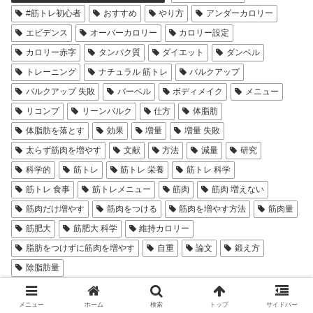
#筋トレ初心者
おすすめ
やり方
アンダーカロリー
エビデンス
オーバーカロリー
カロリー設定
カロリー赤字
タンパク質
ダイエット
ダンベル
トレーニング
ナチュラル 筋トレ
バルクアップ
バルクアップ 失敗
バーベル
ボディメイク
メニュー
リコンプ
リーンバルク
仕方
体脂肪
体脂肪を落とす
効果
増量
増量 失敗
太らず筋肉を増やす
文献
方法
減量
研究
科学的
筋トレ
筋トレ 栄養
筋トレ 科学
筋トレ 食事
筋トレメニュー
筋肉
筋肉 増えない
筋肉だけ増やす
筋肉をつける
筋肉を増やす方法
筋肉量
筋肥大
筋肥大 科学
維持カロリー
脂肪をつけずに筋肉を増やす
自重
論文
鍛え方
除脂肪量
メニュー
ホーム
検索
トップ
サイドバー