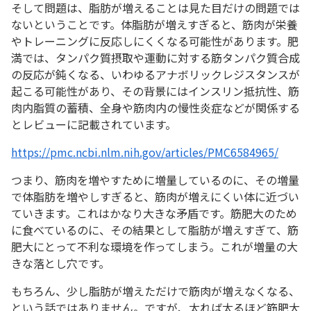
そして問題は、脂肪が増えることは見た目だけの問題では
ないということです。体脂肪が増えすぎると、筋肉が栄養
やトレーニングに反応しにくくなる可能性があります。肥
満では、タンパク質摂取や運動に対する筋タンパク質合成
の反応が鈍くなる、いわゆるアナボリックレジスタンスが
起こる可能性があり、その背景にはインスリン抵抗性、筋
肉内脂質の蓄積、全身や筋肉内の慢性炎症などが関係する
とレビューに記載されています。
https://pmc.ncbi.nlm.nih.gov/articles/PMC6584965/
つまり、筋肉を増やすために増量しているのに、その増量
で体脂肪を増やしすぎると、筋肉が増えにくい体に近づい
ていきます。これはかなり大きな矛盾です。筋肥大のため
に食べているのに、その結果として脂肪が増えすぎて、筋
肥大にとって不利な環境を作ってしまう。これが増量の大
きな落とし穴です。
もちろん、少し脂肪が増えただけで筋肉が増えなくなる、
という話ではありません。ですが、太れば太るほど筋肥大