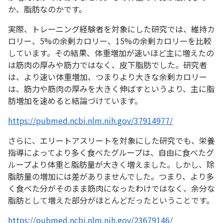
か、脂肪なのかです。
実際、トレーニング経験者を対象にした研究では、維持カ
ロリー、5%の余剰カロリー、15%の余剰カロリーを比較
しています。その結果、体重増加が速いほど主に増えたの
は筋肉の厚みや筋力ではなく、皮下脂肪でした。研究者
は、より速い体重増加、つまりより大きな余剰カロリー
は、筋力や筋肉の厚みを大きく伸ばすというより、主に脂
肪増加を速めると結論づけています。
https://pubmed.ncbi.nlm.nih.gov/37914977/
さらに、エリートアスリートを対象にした研究でも、栄養
指導によってより多く食べたグループは、自由に食べたグ
ループより体重と脂肪量が大きく増えました。しかし、除
脂肪量の増加には差がありませんでした。つまり、より多
く食べた分がそのまま筋肉になったわけではなく、余分な
脂肪として増えた部分がほとんどだったということです。
https://pubmed.ncbi.nlm.nih.gov/23679146/