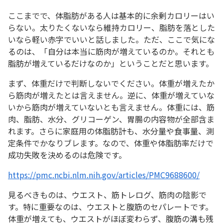
ここまでで、体脂肪がある人は基本的に余剰カロリーはい
らない。太りたくないなら維持カロリー、脂肪を落とした
いなら軽い赤字でいいと話しました。ただ、ここで気にな
るのは、「自分は本当に筋肉が増えているのか。それとも
脂肪が増えているだけなのか」ということだと思います。
まず、体重だけで判断しないでください。体重が増えたか
ら筋肉が増えたとは言えません。逆に、体重が増えていな
いから筋肉が増えていないとも言えません。体重には、筋
肉、脂肪、水分、グリコーゲン、胃腸の内容物が全部含ま
れます。さらに家庭用の体脂肪計も、水分量や食事量、測
定条件でかなりブレます。なので、体重や体脂肪率だけで
成功失敗を決めるのは危険です。
https://pmc.ncbi.nlm.nih.gov/articles/PMC9688600/
見るべきものは、ウエスト、筋トレログ、筋肉の陰影で
す。特に重要なのは、ウエストと腹筋のセパレートです。
体重が増えても、ウエストがほぼ変わらず、腹筋の溝も残