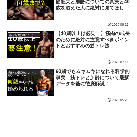
筋肥大と加齢についての真実と40
歳を超えた人に絶対に見てほしい
おすすめの筋トレ法を科学的に徹
底解説！
2023.09.27
【40歳以上は必見！】筋肉の成長
筋トレ勘違いシリーズ
のために絶対に注意すべきポイン
トとおすすめの筋トレ法
2023.07.11
60歳でもムキムキになれる科学的
筋トレ勘違いシリーズ
事実！筋トレと加齢について最新
データを基に徹底解説！
2023.05.25