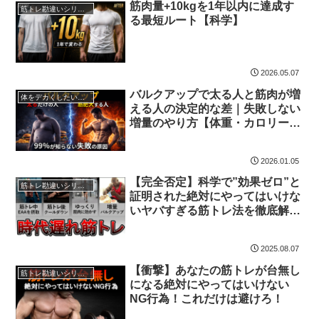
筋肉量+10kgを1年以内に達成す
筋トレ勘違いシリーズ
る最短ルート【科学】
2026.05.07
バルクアップで太る人と筋肉が増
体をデカくしたい人必見の増量方法
える人の決定的な差｜失敗しない
増量のやり方【体重・カロリー・
期間】
2026.01.05
【完全否定】科学で”効果ゼロ”と
筋トレ勘違いシリーズ
証明された絶対にやってはいけな
いヤバすぎる筋トレ法を徹底解
説！
2025.08.07
【衝撃】あなたの筋トレが台無し
筋トレ勘違いシリーズ
になる絶対にやってはいけない
NG行為！これだけは避けろ！