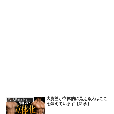
大胸筋が立体的に見える人はここ
厚い大胸筋を作る方法
を鍛えています【科学】