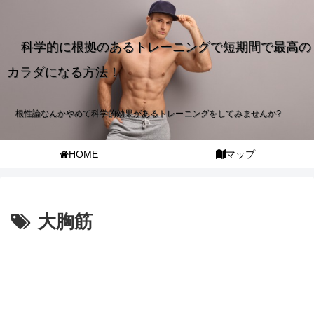
科学的に根拠のあるトレーニングで短期間で最高の
カラダになる方法！
根性論なんかやめて科学的効果があるトレーニングをしてみませんか?
HOME
マップ
大胸筋