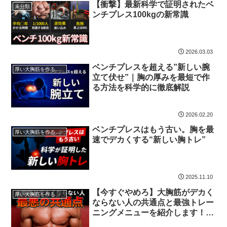
【衝撃】最新科学で証明されたベ
未分類
ンチプレス100kgの新常識
2026.03.03
ベンチプレスを超える”新しい腕
厚い大胸筋を作る方法
立て伏せ”｜胸の厚みを最短で作
る方法を科学的に徹底解説
2026.02.20
ベンチプレスはもう古い。胸を最
厚い大胸筋を作る方法
速でデカくする“新しい胸トレ”
2025.11.10
【今すぐやめろ】大胸筋がデカく
厚い大胸筋を作る方法
ならない人の共通点と最強トレー
ニングメニューを紹介します！科
学的根拠アリ！