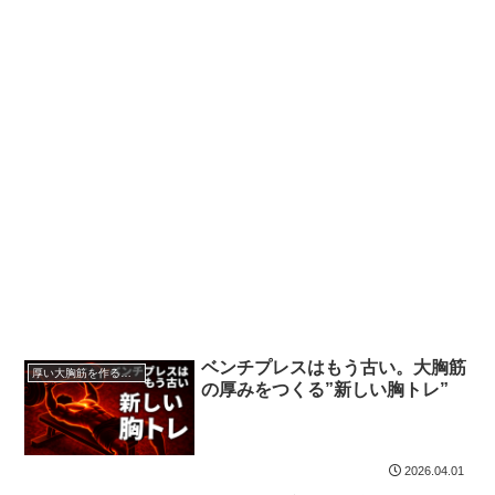
ベンチプレスはもう古い。大胸筋
厚い大胸筋を作る方法
の厚みをつくる”新しい胸トレ”
2026.04.01