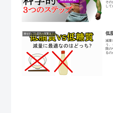
その
して
低
痩せたい人必見の減量法！
減量
う、
限の
るの