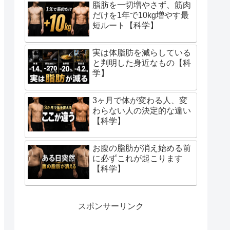
脂肪を一切増やさず、筋肉
だけを1年で10kg増やす最
短ルート【科学】
実は体脂肪を減らしている
と判明した身近なもの【科
学】
3ヶ月で体が変わる人、変
わらない人の決定的な違い
【科学】
お腹の脂肪が消え始める前
に必ずこれが起こります
【科学】
スポンサーリンク