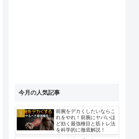
今月の人気記事
前腕をデカくしたいならこ
れをやれ！前腕にヤバいほ
ど効く最強種目と筋トレ法
を科学的に徹底解説！