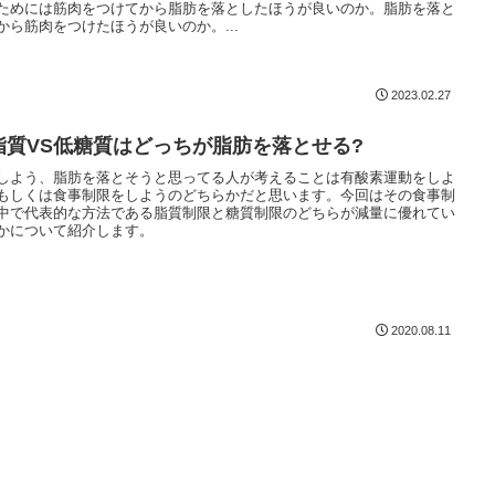
ためには筋肉をつけてから脂肪を落としたほうが良いのか。脂肪を落と
から筋肉をつけたほうが良いのか。...
2023.02.27
脂質VS低糖質はどっちが脂肪を落とせる?
しよう、脂肪を落とそうと思ってる人が考えることは有酸素運動をしよ
もしくは食事制限をしようのどちらかだと思います。今回はその食事制
中で代表的な方法である脂質制限と糖質制限のどちらが減量に優れてい
かについて紹介します。
2020.08.11