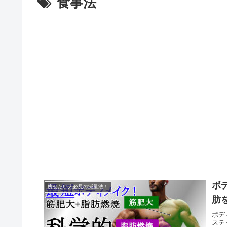
食事法
ボ
痩せたい人必見の減量法！
肪
ボデ
ステ