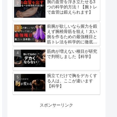
腕の血管を浮き立たせる3
つの科学的方法！【腕トレ
で血管は鍛えられます】
前腕が欲しいなら握力を鍛
えず腕橈骨筋を狙え！太い
腕を作るための最強種目と
筋トレ法を科学的に徹底解
説！
筋肉が増えない種目が研究
で判明しました【科学】
腕立てだけで胸をデカくす
る人は、ここが違います
【科学】
スポンサーリンク