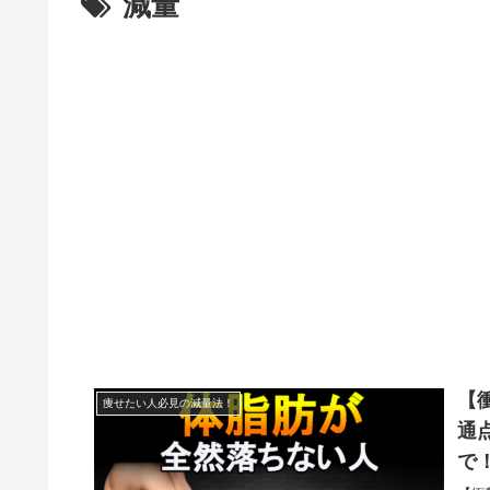
減量
【
痩せたい人必見の減量法！
通
で