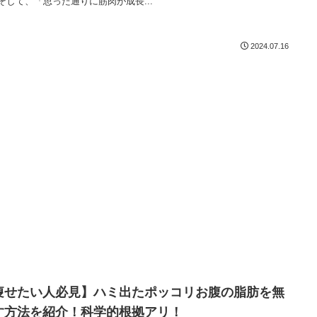
そして、「思った通りに筋肉が成長...
2024.07.16
痩せたい人必見】ハミ出たポッコリお腹の脂肪を無
す方法を紹介！科学的根拠アリ！