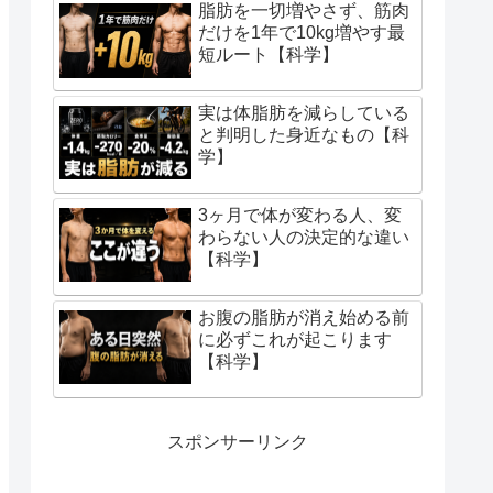
脂肪を一切増やさず、筋肉
だけを1年で10kg増やす最
短ルート【科学】
実は体脂肪を減らしている
と判明した身近なもの【科
学】
3ヶ月で体が変わる人、変
わらない人の決定的な違い
【科学】
お腹の脂肪が消え始める前
に必ずこれが起こります
【科学】
スポンサーリンク