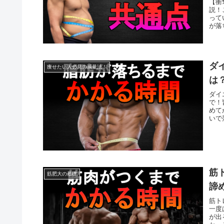
【衝
説！
って
が落
ダ
痩せたい人必見の減量法！
は
ダイ
で！
めて
いで
筋
筋肥大の基礎
諦
筋ト
一度
が出