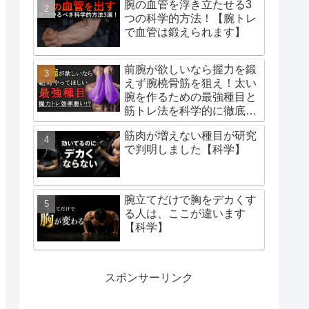
腕の血管を浮き立たせる3
つの科学的方法！【腕トレ
で血管は鍛えられます】
前腕が欲しいなら握力を鍛
えず腕橈骨筋を狙え！太い
腕を作るための最強種目と
筋トレ法を科学的に徹底解
説！
筋肉が増えない種目が研究
で判明しました【科学】
腕立てだけで胸をデカくす
る人は、ここが違います
【科学】
スポンサーリンク