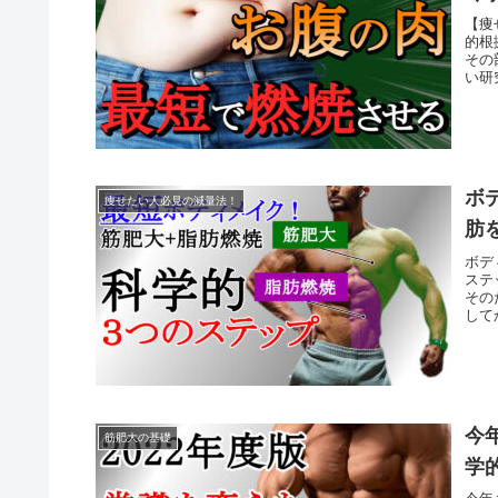
【痩
的根
その
い研
ボ
痩せたい人必見の減量法！
肪
ボデ
ステ
その
して
今
筋肥大の基礎
学