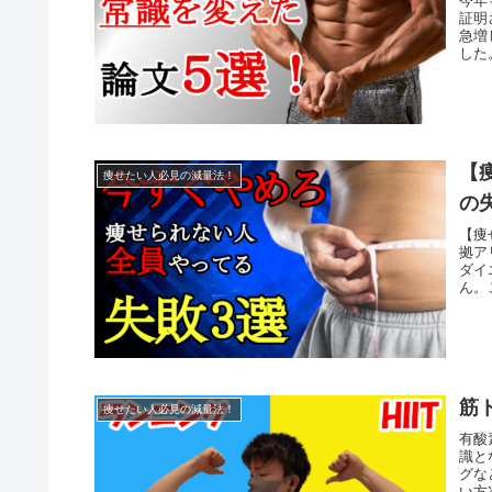
今年
証明
急増
した
【
痩せたい人必見の減量法！
の
【痩
拠ア
ダイ
ん。
筋
痩せたい人必見の減量法！
有酸
識と
グな
い方