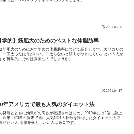
2021.05.25
科学的】筋肥大のためのベストな体脂肪率
は筋肥大のためにおすすめの体脂肪率について紹介します。ガリガリの
「一回太ったほうがいい」「太らないと筋肉がつきにくい」という人が
すが科学的にそれは真実なのでしょうか。
2021.04.17
020年アメリカで最も人気のダイエット法
の発展とともに効果がの高さが確認されはじめ、2019年には2位に急上
、昨年2020年の調査で遂に人気NO1の称号を獲得したダイエット法で
痩せたい人,脂肪を落としたい人は必見です。