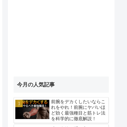
今月の人気記事
前腕をデカくしたいならこ
れをやれ！前腕にヤバいほ
ど効く最強種目と筋トレ法
を科学的に徹底解説！