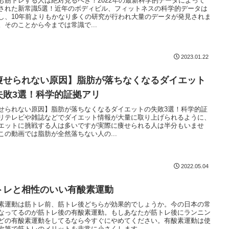
も筋トレする人は絶対見るべき！2022年の最新科学的データによって
された新常識5選！近年のボディビル、フィットネスの科学的データは
し、10年前よりもかなり多くの研究が行われ大量のデータが発見されま
。そのことから今までは常識で...
2023.01.22
痩せられない原因】脂肪が落ちなくなるダイエット
失敗3選！科学的証拠アリ
せられない原因】脂肪が落ちなくなるダイエットの失敗3選！科学的証
リテレビや雑誌などでダイエット情報が大量に取り上げられるように、
エットに挑戦する人は多いですが実際に痩せられる人は半分もいませ
この動画では脂肪が全然落ちない人の...
2022.05.04
トレと相性のいい有酸素運動
素運動は筋トレ前、筋トレ後どちらが効果的でしょうか。今の日本の常
なってるのが筋トレ後の有酸素運動。もしあなたが筋トレ後にランニン
どの有酸素運動をしてるなら今すぐにやめてください。有酸素運動は使
次第で筋トレのメリットを非常に小さくします。