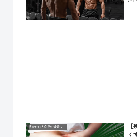
か」
【
痩せたい人必見の減量法！
く