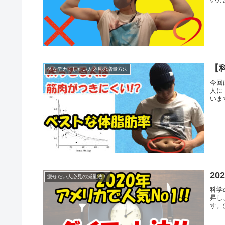
【
体をデカくしたい人必見の増量方法
今回
人に
いま
2
痩せたい人必見の減量法！
科学
昇し
す。