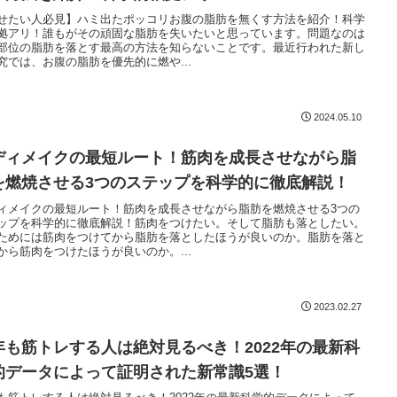
せたい人必見】ハミ出たポッコリお腹の脂肪を無くす方法を紹介！科学
拠アリ！誰もがその頑固な脂肪を失いたいと思っています。問題なのは
部位の脂肪を落とす最高の方法を知らないことです。最近行われた新し
究では、お腹の脂肪を優先的に燃や...
2024.05.10
ディメイクの最短ルート！筋肉を成長させながら脂
を燃焼させる3つのステップを科学的に徹底解説！
ィメイクの最短ルート！筋肉を成長させながら脂肪を燃焼させる3つの
ップを科学的に徹底解説！筋肉をつけたい。そして脂肪も落としたい。
ためには筋肉をつけてから脂肪を落としたほうが良いのか。脂肪を落と
から筋肉をつけたほうが良いのか。...
2023.02.27
年も筋トレする人は絶対見るべき！2022年の最新科
的データによって証明された新常識5選！